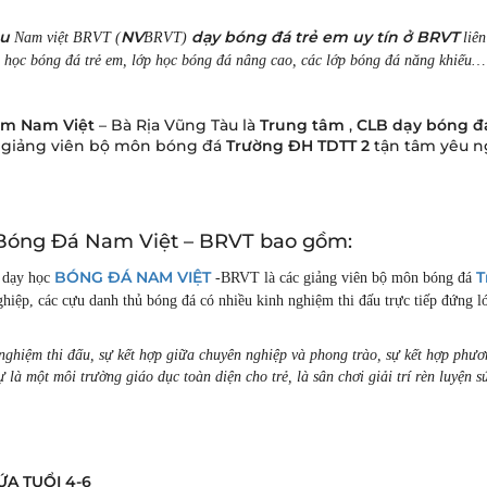
àu
NV
dạy bóng đá trẻ em
uy tín ở BRVT
Nam việt BRVT (
BRVT)
liên
a học bóng đá trẻ em, lớp học bóng đá nâng cao, các lớp bóng đá năng khiếu…
em Nam Việt
– Bà Rịa Vũng Tàu là
Trung
tâm
,
CLB
dạy bóng đ
là giảng viên bộ môn bóng đá
Trường ĐH TDTT 2
tận tâm yêu n
 Bóng Đá Nam Việt – BRVT bao gồm:
BÓNG ĐÁ NAM VIỆT
T
à dạy học
-BRVT là các giảng viên bộ môn bóng đá
hiệp, các cựu danh thủ bóng đá có nhiều kinh nghiệm thi đấu trực tiếp đứng l
nghiệm thi đấu, sự kết hợp giữa chuyên nghiệp và phong trào, sự kết hợp phư
là một môi trường giáo dục toàn diện cho trẻ, là sân chơi giải trí rèn luyện s
A TUỔI 4-6