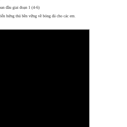
an đầu giai đoạn 1 (4-6)
triển hứng thú bền vững về bóng đá cho các em.