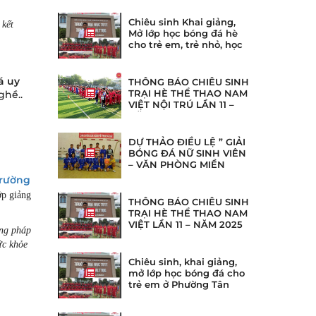
Chiêu sinh Khai giảng,
 kết
Mở lớp học bóng đá hè
cho trẻ em, trẻ nhỏ, học
sinh ở tại phường Bình
Thạnh, gia định TpHCM
á uy
THÔNG BÁO CHIÊU SINH
TRẠI HÈ THỂ THAO NAM
ghề..
VIỆT NỘI TRÚ LẦN 11 –
NĂM 2025
DỰ THẢO ĐIỀU LỆ ” GIẢI
BÓNG ĐÁ NỮ SINH VIÊN
– VĂN PHÒNG MIỀN
NAM
rường
ớp giảng
THÔNG BÁO CHIÊU SINH
TRẠI HÈ THỂ THAO NAM
VIỆT LẦN 11 – NĂM 2025
ơng pháp
ức khỏe
Chiêu sinh, khai giảng,
mở lớp học bóng đá cho
trẻ em ở Phường Tân
Kiểng, Tân Hưng, Nhà bè,
Khánh hội, Phú Mĩ Hưng,