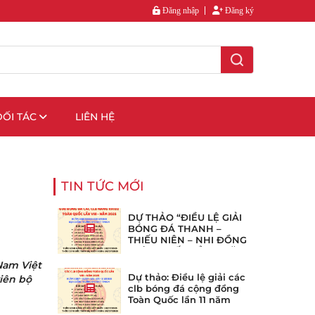
Đăng nhập
Đăng ký
ĐỐI TÁC
LIÊN HỆ
TIN TỨC MỚI
DỰ THẢO “ĐIỀU LỆ GIẢI
BÓNG ĐÁ THANH –
THIẾU NIÊN – NHI ĐỒNG
TOÀN QUỐC LẦN 8 NĂM
2025”
Nam Việt
Dự thảo: Điều lệ giải các
viên bộ
clb bóng đá cộng đồng
Toàn Quốc lần 11 năm
2025