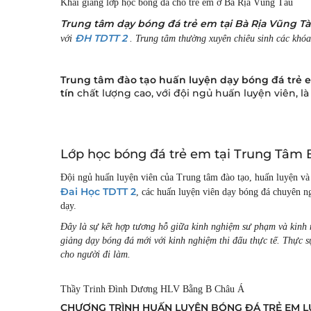
Khai giảng lớp học bóng đá cho trẻ em ở Bà Rịa Vũng Tàu
Trung tâm dạy bóng đá trẻ em tại Bà Rịa Vũng T
ĐH TDTT 2
với
. Trung tâm thường xuyên chiêu sinh các khó
Trung tâm đào tạo huấn luyện dạy bóng đá trẻ 
tín
chất lượng cao, với đội ngủ huấn luyện viên, 
Lớp học bóng đá trẻ em tại Trung Tâm
Đội ngủ huấn luyện viên của Trung tâm đào tạo, huấn luyện v
Đai Học TDTT 2
, các huấn luyện viên dạy bóng đá chuyên ng
dạy.
Đây là sự kết hợp tương hỗ giữa kinh nghiệm sư phạm và kinh 
giảng dạy bóng đá mới với kinh nghiệm thi đấu thực tế. Thực sự 
cho người đi làm.
Thầy Trinh Đình Dương HLV Bằng B Châu Á
CHƯƠNG TRÌNH HUẤN LUYỆN BÓNG ĐÁ TRẺ EM LỨ