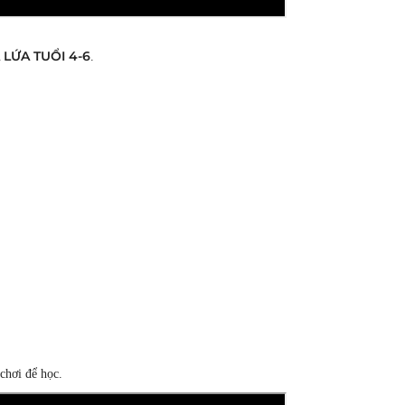
LỨA TUỔI 4-6
.
chơi để học.