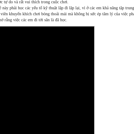
 tự do và rất vui thích trong cuộc chơi.
 này phải học các yếu tố kỹ thuật lặp đi lặp lại, vì ở các em khả năng tập trun
g viên khuyến khích chơi bóng thoải mái mà không bị sức ép tâm lý của việc ph
 rằng việc các em đi tới sân là đã học.