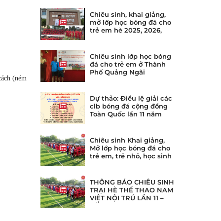
Chiêu sinh, khai giảng,
mở lớp học bóng đá cho
trẻ em hè 2025, 2026,
2027, 2028, 2028
Chiêu sinh lớp học bóng
đá cho trẻ em ở Thành
Phố Quảng Ngãi
 cách (ném
Dự thảo: Điều lệ giải các
clb bóng đá cộng đồng
Toàn Quốc lần 11 năm
2025
Chiêu sinh Khai giảng,
Mở lớp học bóng đá cho
trẻ em, trẻ nhỏ, học sinh
ở tại quận 10, quận 11
TpHCM
THÔNG BÁO CHIÊU SINH
TRẠI HÈ THỂ THAO NAM
VIỆT NỘI TRÚ LẦN 11 –
NĂM 2025