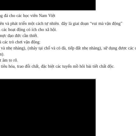
ng đá cho các học viên Nam Việt
n và phát triển một cách tự nhiên. đây là giai đoạn “vui mà vận động”
các hoạt động có ích cho xã hội.
mực đạo đức cần thiết.
à các trò chơi vận động:
à nhẹ nhàng), (nhảy tại chổ và có đà, tiếp đất nhẹ nhàng), sử dụng được các
n).
t âm to rõ.
iêu hóa, trao đổi chất, đặc biệt các tuyến mồ hôi bài tiết chất độc.