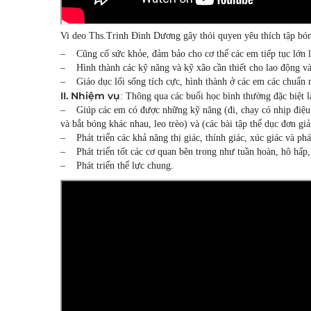
Vi deo Ths.Trinh Đình Dương gây thói quyen yêu thích tập bó
– Cũng cố sức khỏe, đảm bảo cho cơ thể các em tiếp tục lớn lê
– Hình thành các kỹ năng và kỹ xão cần thiết cho lao động và 
– Giáo dục lối sống tích cực, hình thành ở các em các chuẩn 
II. Nhiệm vụ
: Thông qua các buổi học bình thường đặc biệt l
– Giúp các em có được những kỹ năng (đi, chạy có nhịp điệu v
và bắt bóng khác nhau, leo trèo) và (các bài tập thể dục đơn giả
– Phát triển các khả năng thị giác, thính giác, xúc giác và phá
– Phát triển tốt các cơ quan bên trong như tuần hoàn, hô hấp, t
– Phát triển thể lực chung.