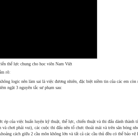
triển thể lực chung cho học viên Nam Việt
ắm rõ:
 không logic nên làm sai là việc đương nhiên, đặc biệt niềm tin của các em cò
iêm ngặt 3 nguyên tắc sư phạm sau:
c ép của việc huấn luyện kỹ thuật, thể lực, chiến thuật và thi đấu dành thành t
 và chơi phải vui), các cuộc thi đấu nên tổ chưc thoải mái và trên sân bóng nh
khoảng cách giữa 2 cầu môn không lớn và tất cả các cầu thủ đều có thể bảo vệ