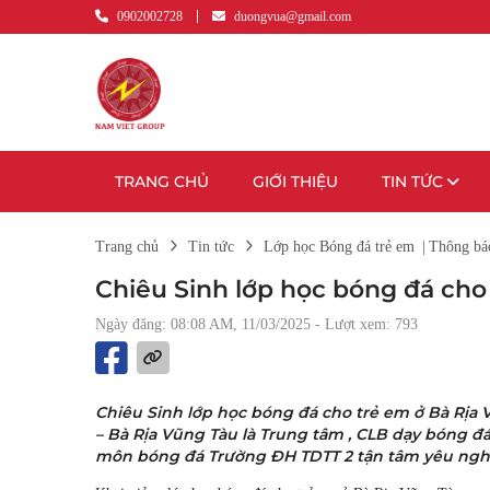
0902002728
duongvua@gmail.com
TRANG CHỦ
GIỚI THIỆU
TIN TỨC
Trang chủ
Tin tức
Lớp học Bóng đá trẻ em
|
Thông bá
Chiêu Sinh lớp học bóng đá cho
Ngày đăng: 08:08 AM, 11/03/2025
- Lượt xem: 793
Chiêu Sinh lớp học bóng đá cho trẻ em ở Bà Rịa
– Bà Rịa Vũng Tàu là Trung tâm , CLB dạy bóng đá 
môn bóng đá Trường ĐH TDTT 2 tận tâm yêu nghề