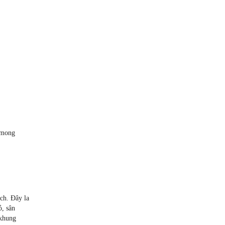
n mong
ích. Đây la
ỏ, sân
 khung