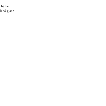
g bị hạn
ải cố giành