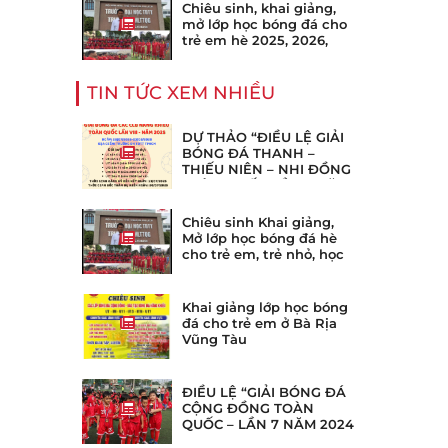
quận 7,4,6,8 Thành Phố
Chiêu sinh, khai giảng,
Hồ Chí Minh TpHCM
mở lớp học bóng đá cho
trẻ em hè 2025, 2026,
2027, 2028, 2028
TIN TỨC XEM NHIỀU
DỰ THẢO “ĐIỀU LỆ GIẢI
BÓNG ĐÁ THANH –
THIẾU NIÊN – NHI ĐỒNG
TOÀN QUỐC LẦN 8 NĂM
2025”
Chiêu sinh Khai giảng,
Mở lớp học bóng đá hè
cho trẻ em, trẻ nhỏ, học
sinh ở tại phường Bình
Thạnh, gia định TpHCM
Khai giảng lớp học bóng
đá cho trẻ em ở Bà Rịa
Vũng Tàu
ĐIỀU LỆ “GIẢI BÓNG ĐÁ
CỘNG ĐỒNG TOÀN
QUỐC – LẦN 7 NĂM 2024