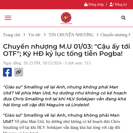
Đăng nhập
Đăng ký
Trang chủ
Tin tức
TIN CHUYỂN NHƯỢNG
Chuyển nhượng M.U
Chuyển nhượng M.U 01/03: "Cậu ấy tới
OTF"; Ký HĐ kỷ lục tống tiễn Pogba!
Ngày đăng: 20:23 PM, 18/12/2024
- Lượt xem: 315
"Giáo sư" Smalling về lại Anh, nhưng không phải Man
Utd? Về phía Man Utd, họ dường như không có kế hoạch
đưa Chris Smalling trở lại khi HLV Solskjaer vẫn đang khá
hài lòng với cặp đôi Maguire và Lindelof.
"Giáo sư" Smalling về lại Anh, nhưng không phải Man
Utd?
Về phía Man Utd, họ dường như không có kế hoạch đưa Chris
Smalling trở lại khi HLV Solskjaer vẫn đang khá hài lòng với cặp đôi