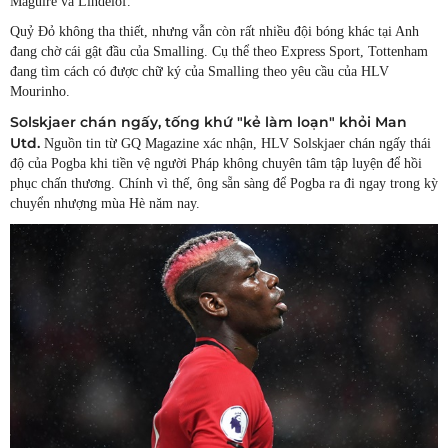
Maguire và Lindelof.
Quỷ Đỏ không tha thiết, nhưng vẫn còn rất nhiều đội bóng khác tại Anh
đang chờ cái gật đầu của Smalling. Cụ thể theo Express Sport, Tottenham
đang tìm cách có được chữ ký của Smalling theo yêu cầu của HLV
Mourinho.
Solskjaer chán ngấy, tống khứ "kẻ làm loạn" khỏi Man
Utd.
Nguồn tin từ GQ Magazine xác nhận, HLV Solskjaer chán ngấy thái
độ của Pogba khi tiền vệ người Pháp không chuyên tâm tập luyện để hồi
phục chấn thương. Chính vì thế, ông sẵn sàng để Pogba ra đi ngay trong kỳ
chuyển nhượng mùa Hè năm nay.