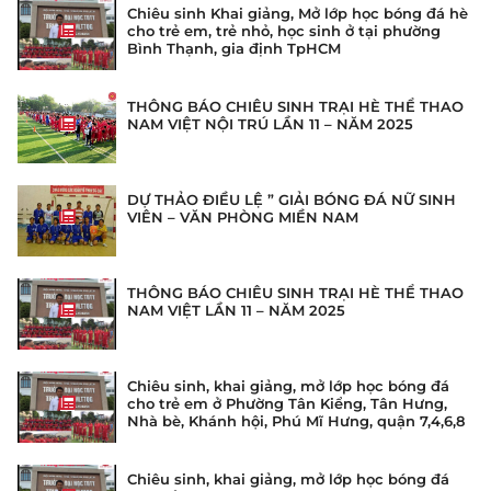
Chiêu sinh Khai giảng, Mở lớp học bóng đá hè
cho trẻ em, trẻ nhỏ, học sinh ở tại phường
Bình Thạnh, gia định TpHCM
THÔNG BÁO CHIÊU SINH TRẠI HÈ THỂ THAO
NAM VIỆT NỘI TRÚ LẦN 11 – NĂM 2025
DỰ THẢO ĐIỀU LỆ ” GIẢI BÓNG ĐÁ NỮ SINH
VIÊN – VĂN PHÒNG MIỀN NAM
THÔNG BÁO CHIÊU SINH TRẠI HÈ THỂ THAO
NAM VIỆT LẦN 11 – NĂM 2025
Chiêu sinh, khai giảng, mở lớp học bóng đá
cho trẻ em ở Phường Tân Kiểng, Tân Hưng,
Nhà bè, Khánh hội, Phú Mĩ Hưng, quận 7,4,6,8
Thành Phố Hồ Chí Minh TpHCM
Chiêu sinh, khai giảng, mở lớp học bóng đá