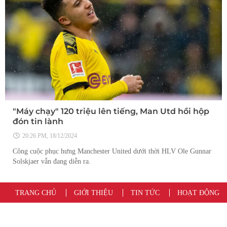
"Máy chạy" 120 triệu lên tiếng, Man Utd hồi hộp
đón tin lành
20:26 PM, 18/12/2024
Công cuộc phục hưng Manchester United dưới thời HLV Ole Gunnar
Solskjaer vẫn đang diễn ra.
TRANG CHỦ
GIỚI THIỆU
TIN TỨC
HOẠT ĐỘNG