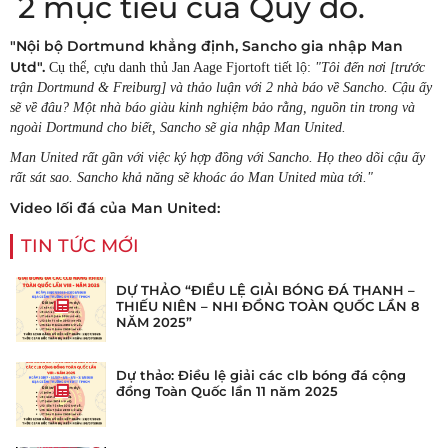
2 mục tiêu của Quỷ đỏ.
"Nội bộ Dortmund khẳng định, Sancho gia nhập Man
Utd".
Cụ thể, cựu danh thủ Jan Aage Fjortoft tiết lộ:
"Tôi đến nơi [trước
trận Dortmund & Freiburg] và thảo luận với 2 nhà báo về Sancho. Cậu ấy
sẽ về đâu? Một nhà báo giàu kinh nghiệm bảo rằng, nguồn tin trong và
ngoài Dortmund cho biết, Sancho sẽ gia nhập Man United.
Man United rất gần với việc ký hợp đồng với Sancho. Họ theo dõi cậu ấy
rất sát sao. Sancho khả năng sẽ khoác áo Man United mùa tới."
Video lối đá của Man United:
TIN TỨC MỚI
DỰ THẢO “ĐIỀU LỆ GIẢI BÓNG ĐÁ THANH –
THIẾU NIÊN – NHI ĐỒNG TOÀN QUỐC LẦN 8
NĂM 2025”
Dự thảo: Điều lệ giải các clb bóng đá cộng
đồng Toàn Quốc lần 11 năm 2025