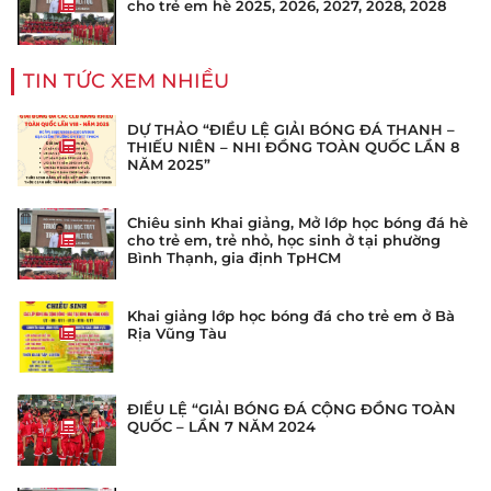
cho trẻ em hè 2025, 2026, 2027, 2028, 2028
TIN TỨC XEM NHIỀU
DỰ THẢO “ĐIỀU LỆ GIẢI BÓNG ĐÁ THANH –
THIẾU NIÊN – NHI ĐỒNG TOÀN QUỐC LẦN 8
NĂM 2025”
Chiêu sinh Khai giảng, Mở lớp học bóng đá hè
cho trẻ em, trẻ nhỏ, học sinh ở tại phường
Bình Thạnh, gia định TpHCM
Khai giảng lớp học bóng đá cho trẻ em ở Bà
Rịa Vũng Tàu
ĐIỀU LỆ “GIẢI BÓNG ĐÁ CỘNG ĐỒNG TOÀN
QUỐC – LẦN 7 NĂM 2024