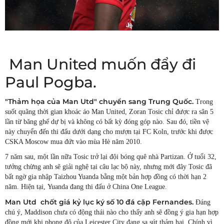
Man United muốn đẩy đi
Paul Pogba.
"Thảm họa của Man Utd" chuyển sang Trung Quốc.
Trong
suốt quãng thời gian khoác áo Man United, Zoran Tosic chỉ được ra sân 5
lần từ băng ghế dự bị và không có bất kỳ đóng góp nào. Sau đó, tiền vệ
này chuyển đến thi đấu dưới dạng cho mượn tại FC Koln, trước khi được
CSKA Moscow mua đứt vào mùa Hè năm 2010.
7 năm sau, một lần nữa Tosic trở lại đội bóng quê nhà Partizan. Ở tuổi 32,
tưởng chừng anh sẽ giải nghệ tại câu lạc bộ này, nhưng mới đây Tosic đã
bất ngờ gia nhập Taizhou Yuanda bằng một bản hợp đồng có thời hạn 2
năm. Hiện tại, Yuanda đang thi đấu ở China One League.
Man Utd chốt giá kỷ lục ký số 10 đá cặp Fernandes.
Đáng
chú ý, Maddison chưa có động thái nào cho thấy anh sẽ đồng ý gia hạn hợp
đồng mới khi phong độ của Leicester City đang sa sút thảm hại. Chính vì