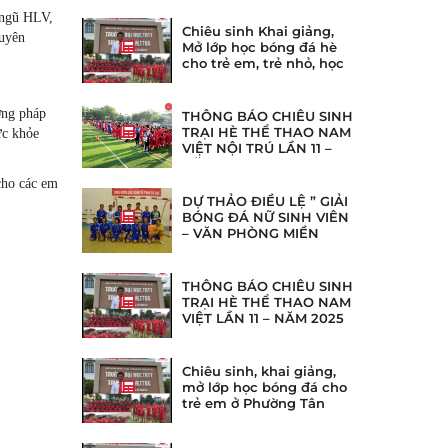
 ngũ HLV,
Chiêu sinh Khai giảng,
huyên
Mở lớp học bóng đá hè
cho trẻ em, trẻ nhỏ, học
sinh ở tại phường Bình
Thạnh, gia định TpHCM
ơng pháp
THÔNG BÁO CHIÊU SINH
TRẠI HÈ THỂ THAO NAM
ức khỏe
VIỆT NỘI TRÚ LẦN 11 –
NĂM 2025
cho các em
DỰ THẢO ĐIỀU LỆ ” GIẢI
BÓNG ĐÁ NỮ SINH VIÊN
– VĂN PHÒNG MIỀN
NAM
THÔNG BÁO CHIÊU SINH
TRẠI HÈ THỂ THAO NAM
VIỆT LẦN 11 – NĂM 2025
Chiêu sinh, khai giảng,
mở lớp học bóng đá cho
trẻ em ở Phường Tân
Kiểng, Tân Hưng, Nhà bè,
Khánh hội, Phú Mĩ Hưng,