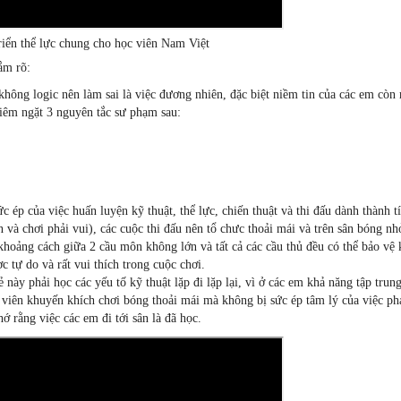
triển thể lực chung cho học viên Nam Việt
ắm rõ:
 không logic nên làm sai là việc đương nhiên, đặc biệt niềm tin của các em cò
iêm ngặt 3 nguyên tắc sư phạm sau:
c ép của việc huấn luyện kỹ thuật, thể lực, chiến thuật và thi đấu dành thành t
 và chơi phải vui), các cuộc thi đấu nên tổ chưc thoải mái và trên sân bóng nh
khoảng cách giữa 2 cầu môn không lớn và tất cả các cầu thủ đều có thể bảo vệ
 tự do và rất vui thích trong cuộc chơi.
 này phải học các yếu tố kỹ thuật lặp đi lặp lại, vì ở các em khả năng tập trun
g viên khuyến khích chơi bóng thoải mái mà không bị sức ép tâm lý của việc ph
 rằng việc các em đi tới sân là đã học.