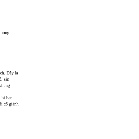
n mong
ích. Đây la
ỏ, sân
 khung
g bị hạn
ải cố giành