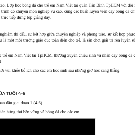
tạo, Lớp học bóng đá cho trẻ em Nam Việt tại quận Tân Bình TpHCM với đội
 trình độ chuyên môn nghiệp vụ cao, cùng các huấn luyện viên dạy bóng đá c
 trực tiếp đứng lớp giảng dạy.
nghiệm thi đấu, sự kết hợp giữa chuyên nghiệp và phong trào, sự kết hợp phư
là một môi trường giáo dục toàn diện cho trẻ, là sân chơi giải trí rèn luyện s
o trẻ em Nam Việt tại TpHCM, thường xuyên chiêu sinh và nhận dạy bóng đá 
M
hơi vui khỏe bổ ích cho các em học sinh sau những giờ học căng thẳng.
A TUỔI 4-6
an đầu giai đoạn 1 (4-6)
triển hứng thú bền vững về bóng đá cho các em.