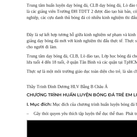
Trung tâm huấn luyện dạy bóng đá, CLB dạy bóng đá, Lò đào 
là các giảng viên Trường ĐH TDTT 2 được đào tạo bài bản, có
nghiệp, các cựu danh thủ bóng đá có nhiều kinh nghiệm thi đấu
Đây là sự kết hợp tương hỗ giữa kinh nghiệm sư phạm và kinh 
giảng dạy bóng đá mới với kinh nghiệm thi đấu thực tế. Thực sự 
cho người đi làm.
Trung tâm dạy bóng đá, CLB, Lò đào tạo, Lớp học bóng đá ch
lứa tuổi 4 đến 18 tuổi, ở quận Tân Bình và các quận tại TpHC
Thực sự là một môi trường giáo dục toàn diện cho trẻ, là sân c
Thầy Trinh Đình Dương HLV Bằng B Châu Á
CHƯƠNG TRÌNH HUẤN LUYỆN BÓNG ĐÁ TRẺ EM LỨ
I. Mục đích:
Mục đích của chương trình huấn luyện bóng đá b
– Gây thói quyen yêu thích tập luyện thể dục thể thao. Phát 