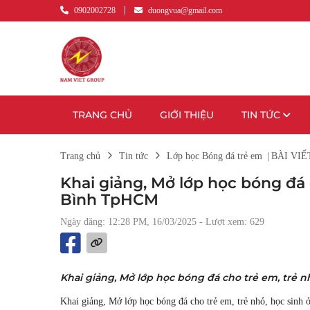
0902002728
duongvua@gmail.com
TRANG CHỦ
GIỚI THIỆU
TIN TỨC
Trang chủ
Tin tức
Lớp học Bóng đá trẻ em
|
BÀI VIẾ
Khai giảng, Mở lớp học bóng đá c
Bình TpHCM
Ngày đăng: 12:28 PM, 16/03/2025
- Lượt xem: 629
Khai giảng, Mở lớp học bóng đá cho trẻ em, trẻ n
Khai giảng, Mở lớp học bóng đá cho trẻ em, trẻ nhỏ, học sin