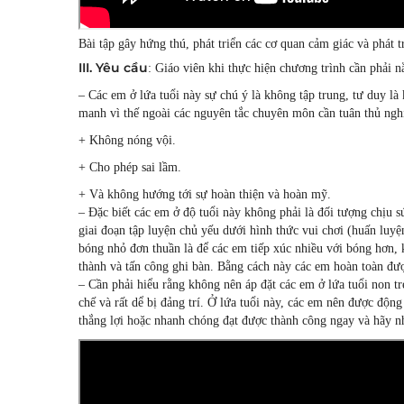
Bài tập gây hứng thú, phát triển các cơ quan cảm giác và phát 
III. Yêu cầu
: Giáo viên khi thực hiện chương trình cần phải n
– Các em ở lứa tuổi này sự chú ý là không tập trung, tư duy là
manh vì thế ngoài các nguyên tắc chuyên môn cần tuân thủ ngh
+ Không nóng vội.
+ Cho phép sai lầm.
+ Và không hướng tới sự hoàn thiện và hoàn mỹ.
– Đặc biết các em ở độ tuổi này không phải là đối tượng chịu sứ
giai đoạn tập luyện chủ yếu dưới hình thức vui chơi (huấn luyện
bóng nhỏ đơn thuần là để các em tiếp xúc nhiều với bóng hơn, 
thành và tấn công ghi bàn. Bằng cách này các em hoàn toàn được
– Cần phải hiểu rằng không nên áp đặt các em ở lứa tuổi non trẻ
chế và rất dể bị đảng trí. Ở lứa tuổi này, các em nên được độn
thắng lợi hoặc nhanh chóng đạt được thành công ngay và hãy nhớ