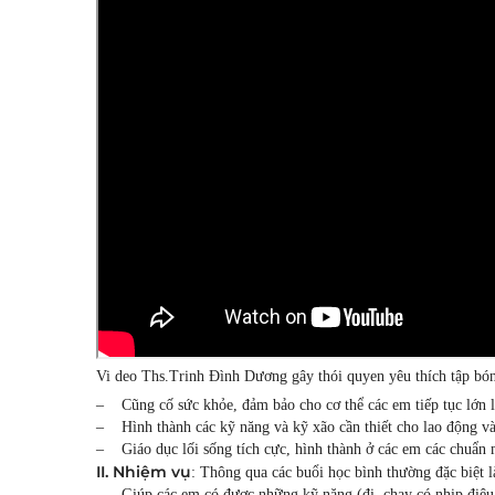
Vi deo Ths.Trinh Đình Dương gây thói quyen yêu thích tập bó
– Cũng cố sức khỏe, đảm bảo cho cơ thể các em tiếp tục lớn lê
– Hình thành các kỹ năng và kỹ xão cần thiết cho lao động và 
– Giáo dục lối sống tích cực, hình thành ở các em các chuẩn 
II. Nhiệm vụ
: Thông qua các buổi học bình thường đặc biệt l
– Giúp các em có được những kỹ năng (đi, chạy có nhịp điệu v