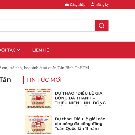
Đăng nhập
Đăng ký
ĐỐI TÁC
LIÊN HỆ
ẻ em, trẻ nhỏ, học sinh ở tại quận Tân Bình TpHCM
 Tân
TIN TỨC MỚI
DỰ THẢO “ĐIỀU LỆ GIẢI
BÓNG ĐÁ THANH –
THIẾU NIÊN – NHI ĐỒNG
TOÀN QUỐC LẦN 8 NĂM
2025”
Dự thảo: Điều lệ giải các
clb bóng đá cộng đồng
Toàn Quốc lần 11 năm
2025