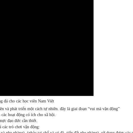
ng đá cho các học viên Nam Việt
n và phát triển một cách tự nhiên. đây là giai đoạn “vui mà vận động”
các hoạt động có ích cho xã hội.
mực đạo đức cần thiết.
à các trò chơi vận động:
à nhẹ nhàng), (nhảy tại chổ và có đà, tiếp đất nhẹ nhàng), sử dụng được các