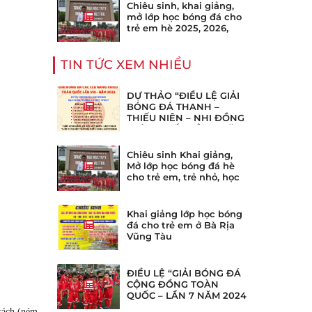
quận 7,4,6,8 Thành Phố
Chiêu sinh, khai giảng,
Hồ Chí Minh TpHCM
mở lớp học bóng đá cho
trẻ em hè 2025, 2026,
2027, 2028, 2028
TIN TỨC XEM NHIỀU
DỰ THẢO “ĐIỀU LỆ GIẢI
BÓNG ĐÁ THANH –
THIẾU NIÊN – NHI ĐỒNG
TOÀN QUỐC LẦN 8 NĂM
2025”
Chiêu sinh Khai giảng,
Mở lớp học bóng đá hè
cho trẻ em, trẻ nhỏ, học
sinh ở tại phường Bình
Thạnh, gia định TpHCM
Khai giảng lớp học bóng
đá cho trẻ em ở Bà Rịa
Vũng Tàu
ĐIỀU LỆ “GIẢI BÓNG ĐÁ
CỘNG ĐỒNG TOÀN
QUỐC – LẦN 7 NĂM 2024
 cách (ném