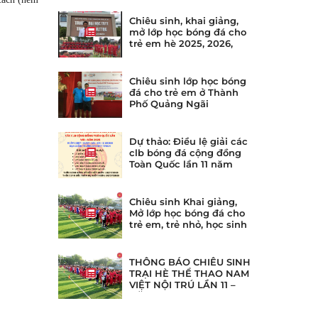
Chiêu sinh, khai giảng,
mở lớp học bóng đá cho
trẻ em hè 2025, 2026,
2027, 2028, 2028
Chiêu sinh lớp học bóng
đá cho trẻ em ở Thành
Phố Quảng Ngãi
Dự thảo: Điều lệ giải các
clb bóng đá cộng đồng
Toàn Quốc lần 11 năm
2025
Chiêu sinh Khai giảng,
Mở lớp học bóng đá cho
trẻ em, trẻ nhỏ, học sinh
ở tại quận 10, quận 11
TpHCM
THÔNG BÁO CHIÊU SINH
TRẠI HÈ THỂ THAO NAM
VIỆT NỘI TRÚ LẦN 11 –
NĂM 2025