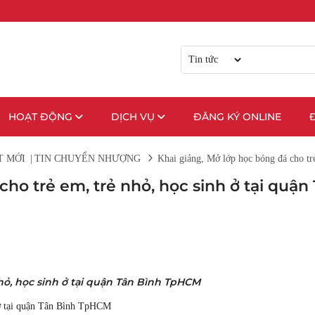
HOẠT ĐỘNG
DỊCH VỤ
ĐĂNG KÝ ONLINE
T MỚI
|
TIN CHUYỂN NHƯỢNG
Khai giảng, Mở lớp học bóng đá cho tr
ho trẻ em, trẻ nhỏ, học sinh ở tại quận
hỏ, học sinh ở tại quận Tân Bình TpHCM
h ở tại quận Tân Bình TpHCM