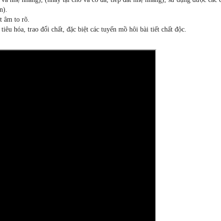
n).
t âm to rõ.
iêu hóa, trao đổi chất, đặc biệt các tuyến mồ hôi bài tiết chất độc.