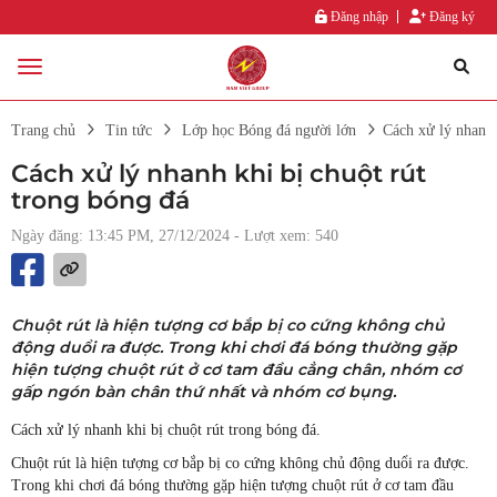
Đăng nhập
Đăng ký
Trang chủ
Tin tức
Lớp học Bóng đá người lớn
Cách xử lý nhanh 
Cách xử lý nhanh khi bị chuột rút
trong bóng đá
Ngày đăng: 13:45 PM, 27/12/2024
- Lượt xem: 540
Chuột rút là hiện tượng cơ bắp bị co cứng không chủ
động duổi ra được. Trong khi chơi đá bóng thường gặp
hiện tượng chuột rút ở cơ tam đầu cẳng chân, nhóm cơ
gấp ngón bàn chân thứ nhất và nhóm cơ bụng.
Cách xử lý nhanh khi bị chuột rút trong bóng đá.
Chuột rút là hiện tượng cơ bắp bị co cứng không chủ động duổi ra được.
Trong khi chơi đá bóng thường gặp hiện tượng chuột rút ở cơ tam đầu