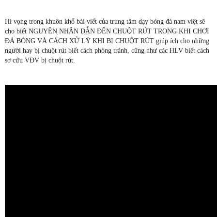
Hi vọng trong khuôn khổ bài viết của trung tâm dạy bóng đá nam việt sẽ
cho biết NGUYÊN NHÂN DẪN ĐẾN CHUỘT RÚT TRONG KHI CHƠI
ĐÁ BÓNG VÀ CÁCH XỬ LÝ KHI BỊ CHUỘT RÚT giúp ích cho những
người hay bị chuột rút biết cách phòng tránh, cũng như các HLV biết cách
sơ cứu VĐV bị chuột rút.