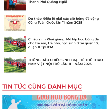
Thành Phố Quảng Ngãi
Dự thảo: Điều lệ giải các clb bóng đá cộng
đồng Toàn Quốc lần 11 năm 2025
Chiêu sinh Khai giảng, Mở lớp học bóng đá
cho trẻ em, trẻ nhỏ, học sinh ở tại quận 10,
quận 11 TpHCM
THÔNG BÁO CHIÊU SINH TRẠI HÈ THỂ THAO
NAM VIỆT NỘI TRÚ LẦN 11 – NĂM 2025
TIN TỨC CÙNG DANH MỤC