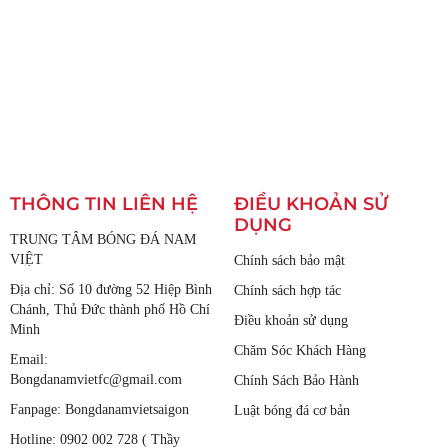
THÔNG TIN LIÊN HỆ
ĐIỀU KHOẢN SỬ
DỤNG
TRUNG TÂM BÓNG ĐÁ NAM
VIỆT
Chính sách bảo mật
Địa chỉ: Số 10 đường 52 Hiệp Bình
Chính sách hợp tác
Chánh, Thủ Đức thành phố Hồ Chí
Điều khoản sử dụng
Minh
Chăm Sóc Khách Hàng
Email:
Bongdanamvietfc@gmail.com
Chính Sách Bảo Hành
Fanpage: Bongdanamvietsaigon
Luật bóng đá cơ bản
Hotline: 0902 002 728 ( Thầy