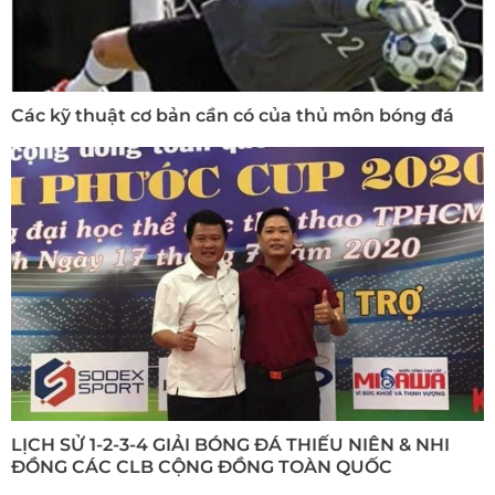
Các kỹ thuật cơ bản cần có của thủ môn bóng đá
LỊCH SỬ 1-2-3-4 GIẢI BÓNG ĐÁ THIẾU NIÊN & NHI
ĐỒNG CÁC CLB CỘNG ĐỒNG TOÀN QUỐC