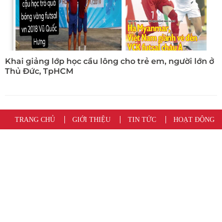
Khai giảng lớp học cầu lông cho trẻ em, người lớn ở
Thủ Đức, TpHCM
TRANG CHỦ
GIỚI THIỆU
TIN TỨC
HOẠT ĐỘNG